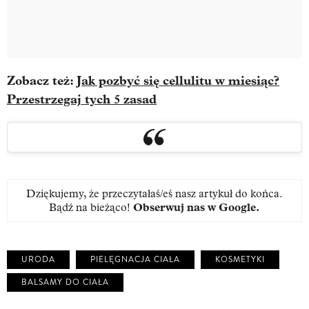
Zobacz też:
Jak pozbyć się cellulitu w miesiąc?
Przestrzegaj tych 5 zasad
Dziękujemy, że przeczytałaś/eś nasz artykuł do końca.
Bądź na bieżąco!
Obserwuj nas w Google
.
URODA
PIELĘGNACJA CIAŁA
KOSMETYKI
BALSAMY DO CIAŁA