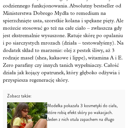
codziennego funkcjonowania. Absolutny bestseller od
Ministerstwa Dobrego Mydła to remedium na
spierzchnięte usta, szorstkie kolana i spękane pięty. Ale
możecie stosować go też na całe ciało – zwłaszcza gdy
jest ekstremalnie wysuszone. Ratuje skórę po opalaniu
i po siarczystych mrozach (działa – testowałyśmy). Na
dodatek skład to marzenie: olej z pestek śliwy, aż 3
rodzaje maseł (shea, kakaowe i lippe), witamina A i E.
Zero parafiny czy innych tanich wypełniaczy. Całość
działa jak kojący opatrunek, który głęboko odżywia i
przyspiesza regenerację skóry.
Zobacz także:
Modelka pokazała 3 kosmetyki do ciała,
które robią efekt skóry po wakacjach.
Jeden z nich otula zapachem na długo