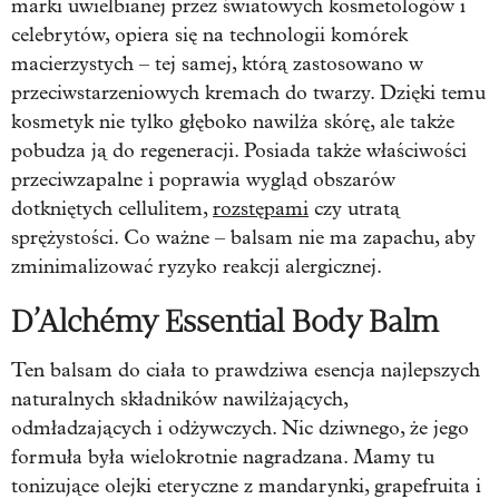
marki uwielbianej przez światowych kosmetologów i
celebrytów, opiera się na technologii komórek
macierzystych – tej samej, którą zastosowano w
przeciwstarzeniowych kremach do twarzy. Dzięki temu
kosmetyk nie tylko głęboko nawilża skórę, ale także
pobudza ją do regeneracji. Posiada także właściwości
przeciwzapalne i poprawia wygląd obszarów
dotkniętych cellulitem,
rozstępami
czy utratą
sprężystości. Co ważne – balsam nie ma zapachu, aby
zminimalizować ryzyko reakcji alergicznej.
D’Alchémy Essential Body Balm
Ten balsam do ciała to prawdziwa esencja najlepszych
naturalnych składników nawilżających,
odmładzających i odżywczych. Nic dziwnego, że jego
formuła była wielokrotnie nagradzana. Mamy tu
tonizujące olejki eteryczne z mandarynki, grapefruita i