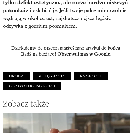
tylko defekt estetyczny, ale może bardzo niszczyć
paznokcie
i osłabiać je. Jeśli twoje palce mimowolnie
wędrują w okolice ust, najskuteczniejsza będzie
odżywka z gorzkim posmakiem.
Dziękujemy, że przeczytałaś/eś nasz artykuł do końca.
Bądź na bieżąco!
Obserwuj nas w Google
.
URODA
PIELĘGNACJA
PAZNOKCIE
ODŻYWKI DO PAZNOKCI
Zobacz także