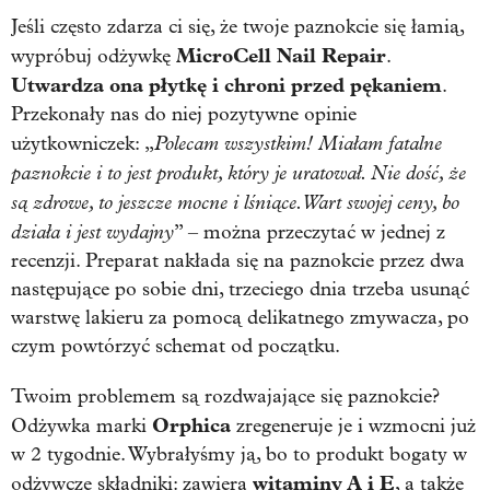
Jeśli często zdarza ci się, że twoje paznokcie się łamią,
MicroCell Nail Repair
wypróbuj odżywkę
.
Utwardza ona płytkę i chroni przed pękaniem
.
Przekonały nas do niej pozytywne opinie
Polecam wszystkim! Miałam fatalne
użytkowniczek: „
paznokcie i to jest produkt, który je uratował. Nie dość, że
są zdrowe, to jeszcze mocne i lśniące. Wart swojej ceny, bo
działa i jest wydajny
” – można przeczytać w jednej z
recenzji. Preparat nakłada się na paznokcie przez dwa
następujące po sobie dni, trzeciego dnia trzeba usunąć
warstwę lakieru za pomocą delikatnego zmywacza, po
czym powtórzyć schemat od początku.
Twoim problemem są rozdwajające się paznokcie?
Orphica
Odżywka marki
zregeneruje je i wzmocni już
w 2 tygodnie. Wybrałyśmy ją, bo to produkt bogaty w
witaminy A i E
odżywcze składniki: zawiera
, a także