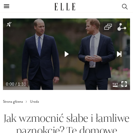
0:00 / 1:31
Strona główna
Uroda
Jak wzmocnić słabe i łamliwe
paznokcie? Te domowe