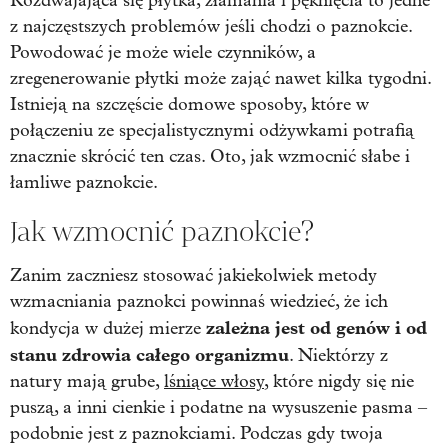
Rozdwajająca się płytka, złamania i pęknięcia to jedne
z najczęstszych problemów jeśli chodzi o paznokcie.
Powodować je może wiele czynników, a
zregenerowanie płytki może zająć nawet kilka tygodni.
Istnieją na szczęście domowe sposoby, które w
połączeniu ze specjalistycznymi odżywkami potrafią
znacznie skrócić ten czas. Oto, jak wzmocnić słabe i
łamliwe paznokcie.
Jak wzmocnić paznokcie?
Zanim zaczniesz stosować jakiekolwiek metody
wzmacniania paznokci powinnaś wiedzieć, że ich
zależna jest od genów i od
kondycja w dużej mierze
stanu zdrowia całego organizmu
. Niektórzy z
natury mają grube,
lśniące włosy
, które nigdy się nie
puszą, a inni cienkie i podatne na wysuszenie pasma –
podobnie jest z paznokciami. Podczas gdy twoja