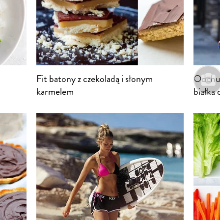
ć
Fit batony z czekoladą i słonym
Odchud
karmelem
białka 