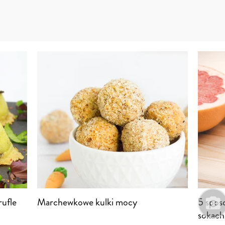
rufle
Marchewkowe kulki mocy
5 spos
sokach