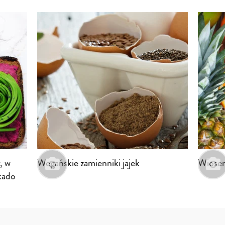
, w
Wegańskie zamienniki jajek
Wiosen
kado