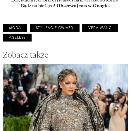
Bądź na bieżąco!
Obserwuj nas w Google
.
MODA
STYLIZACJE GWIAZD
VERA WANG
AGELESS
Zobacz także