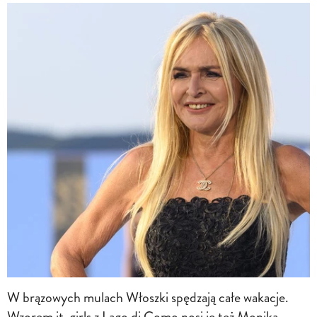
W brązowych mulach Włoszki spędzają całe wakacje.
Wzorem it-girls z Lago di Como nosi je też Monika