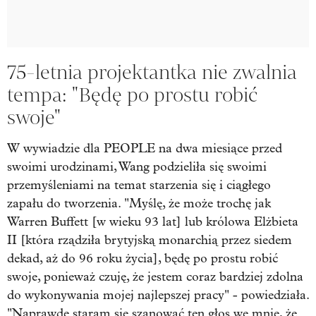
75-letnia projektantka nie zwalnia
tempa: "Będę po prostu robić
swoje"
W wywiadzie dla PEOPLE na dwa miesiące przed
swoimi urodzinami, Wang podzieliła się swoimi
przemyśleniami na temat starzenia się i ciągłego
zapału do tworzenia. "Myślę, że może trochę jak
Warren Buffett [w wieku 93 lat] lub królowa Elżbieta
II [która rządziła brytyjską monarchią przez siedem
dekad, aż do 96 roku życia], będę po prostu robić
swoje, ponieważ czuję, że jestem coraz bardziej zdolna
do wykonywania mojej najlepszej pracy" - powiedziała.
"Naprawdę staram się szanować ten głos we mnie, że