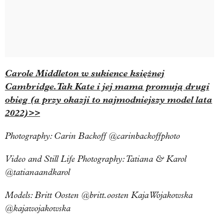
Carole Middleton w sukience księżnej
Cambridge. Tak Kate i jej mama promują drugi
obieg (a przy okazji to najmodniejszy model lata
2022)>>
Photography: Carin Backoff @carinbackoffphoto
Video and Still Life Photography: Tatiana & Karol
@tatianaandkarol
Models: Britt Oosten @britt.oosten Kaja Wojakowska
@kajawojakowska