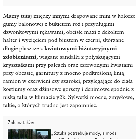
Mamy tutaj między innymi drapowane mini w kolorze
gumy balonowej z bukietem róż i przydługimi
dzwonkowymi rękawami, obcisłe maxi z dekoltem
halter i wycięciem pod biustem w czerni, skórzane
kwiatowymi biżuteryjnymi
długie płaszcze z
zdobieniami
, wiązane sandałki z połyskującymi
kryształkami przy palcach oraz czerwonymi kwiatami
przy obcasie, garnitury z mocno podkreśloną linią
ramion w czerwieni czy szarości, przylegające do ciała
kostiumy oraz dżinsowe gorsety i denimowe spodnie z
niską talią w klimacie y2k. Sylwetki mocne, zmysłowe,
takie, o których trudno jest zapomnieć.
Zobacz także:
„Sztuka potrzebuje mody, a moda