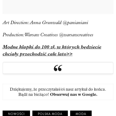
Art Direction: Anna Grunwald @panianiani
Production: Warsaw Creatives @warsawcreatives
Modne klapki do 100 zł, w których będziecie
chciały przechodzić całe lato>>
Dziękujemy, że przeczytałaś/eś nasz artykuł do końca.
Bądź na bieżąco!
Obserwuj nas w Google
.
NOWOŚCI
POLSKA MODA
MODA