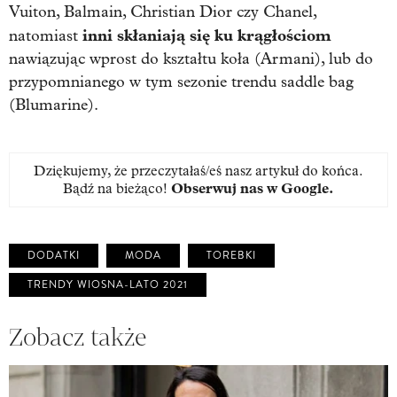
Vuiton, Balmain, Christian Dior czy Chanel,
inni skłaniają się ku krągłościom
natomiast
nawiązując wprost do kształtu koła (Armani), lub do
przypomnianego w tym sezonie trendu saddle bag
(Blumarine).
Dziękujemy, że przeczytałaś/eś nasz artykuł do końca.
Bądź na bieżąco!
Obserwuj nas w Google
.
DODATKI
MODA
TOREBKI
TRENDY WIOSNA-LATO 2021
Zobacz także