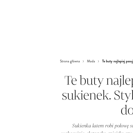
Te buty najlepiej pasu
Strona główna
Moda
Te buty najle
sukienek. Styl
do
Sukienka latem robi połowę sty