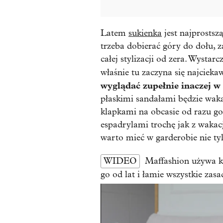
Latem
sukienka
jest najprostsz
trzeba dobierać góry do dołu, 
całej stylizacji od zera. Wystar
właśnie tu zaczyna się najcieka
wyglądać zupełnie inaczej w 
płaskimi sandałami będzie waka
klapkami na obcasie od razu got
espadrylami trochę jak z wakac
warto mieć w garderobie nie tyl
WIDEO
Maffashion używa k
go od lat i łamie wszystkie zasa