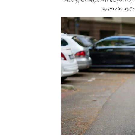
wakacyjnie, elegancko, miejsko czy
są proste, wygo