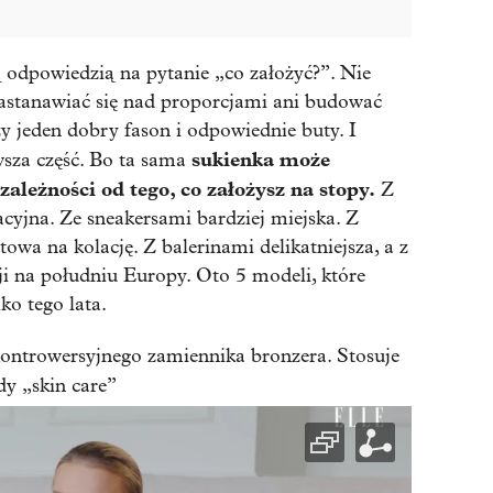
ą odpowiedzią na pytanie „co założyć?”. Nie
zastanawiać się nad proporcjami ani budować
czy jeden dobry fason i odpowiednie buty. I
sukienka może
wsza część. Bo ta sama
zależności od tego, co założysz na stopy.
Z
cyjna. Ze sneakersami bardziej miejska. Z
owa na kolację. Z balerinami delikatniejsza, a z
ji na południu Europy. Oto 5 modeli, które
ko tego lata.
ontrowersyjnego zamiennika bronzera. Stosuje
dy „skin care”