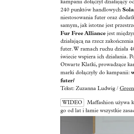
kampanii dołączył działający o
Sola
240 punktów handlowych
niestosowania futer oraz dodat
samym, jak istotne jest przestr
Fur Free Alliance
jest między
działającą na rzecz zakończenia
futer. W ramach ruchu działa 40
świecie wspiera ich działania. 
Otwarte Klatki, prowadzące ka
w
marki dołączyły do kampanii:
futer/
Tekst: Zuzanna Ludwig /
Green
WIDEO
Maffashion używa k
go od lat i łamie wszystkie zasa