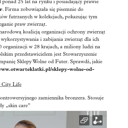
d ponad 25 lat na rynku i posiadający prawie
r
. Firma zobowiązała się pisemnie do
ków futrzanych w kolekcjach, pokazując tym
zeganie praw zwierząt.
narodową koalicją organizacji ochrony zwierząt
 wykorzystywania i zabijania zwierząt dla ich
 organizacji w 28 krajach, a miliony ludzi na
Polskim przedstawicielem jest Stowarzyszenie
mpanię Sklepy Wolne od Futer. Sprawdź, jakie
ww.otwarteklatki.pl/sklepy-wolne-od-
 City Life
ontrowersyjnego zamiennika bronzera. Stosuje
dy „skin care”