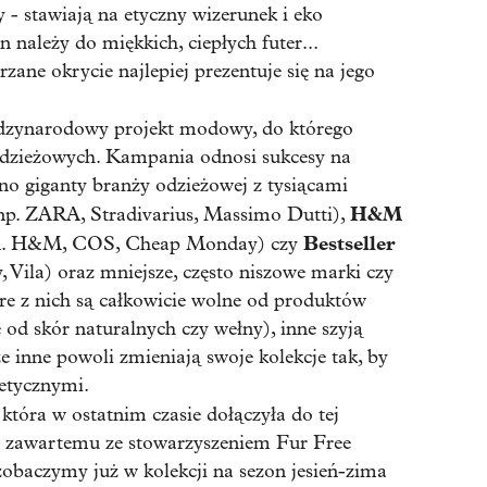
ny - stawiają na etyczny wizerunek i eko
należy do miękkich, ciepłych futer...
zane okrycie najlepiej prezentuje się na jego
dzynarodowy projekt modowy, do którego
odzieżowych. Kampania odnosi sukcesy na
wno giganty branży odzieżowej z tysiącami
H&M
p. ZARA, Stradivarius, Massimo Dutti),
Bestseller
in. H&M, COS, Cheap Monday) czy
 Vila) oraz mniejsze, często niszowe marki czy
óre z nich są całkowicie wolne od produktów
 od skór naturalnych czy wełny), inne szyją
ze inne powoli zmieniają swoje kolekcje tak, by
 etycznymi.
 która w ostatnim czasie dołączyła do tej
u zawartemu ze stowarzyszeniem Fur Free
 zobaczymy już w kolekcji na sezon jesień-zima