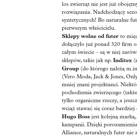
los zwierząt nie jest już obojęt
rozwiązania. Nadchodzący sezon 
syntetycznych! Bo naturalne futr
pierwszym właścicielu.
Sklepy wolne od futer
to mię
dołączyło już ponad 320 firm 
całym świecie – są w niej zaró
Inditex
sklepów, takie jak np.
(n
Group
(do którego należą m.
(Vero Moda, Jack & Jones, Only,
mniej znani projektanci. Niekt
pochodzenia zwierzęcego (także
tylko organiczne rzeczy, a jeszc
wciąż stawać się coraz bardziej
Hugo Boss
jest kolejną marką,
kampanii. Dzięki porozumieni
Alliance, naturalnych futer nie