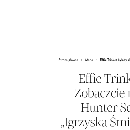
Effie Trinket byłaby 
Strona główna
Moda
Effie Tri
Zobaczcie n
Hunter S
„Igrzyska Śmi