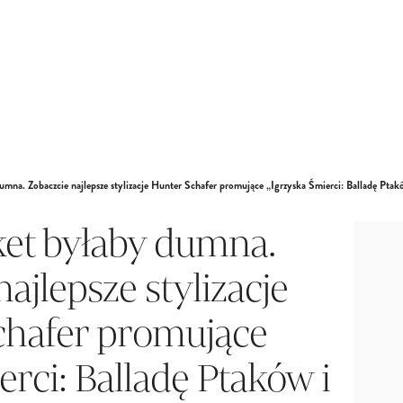
dumna. Zobaczcie najlepsze stylizacje Hunter Schafer promujące „Igrzyska Śmierci: Balladę Ptak
nket byłaby dumna.
ajlepsze stylizacje
chafer promujące
erci: Balladę Ptaków i