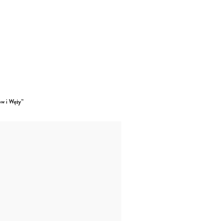
ów i Węży”