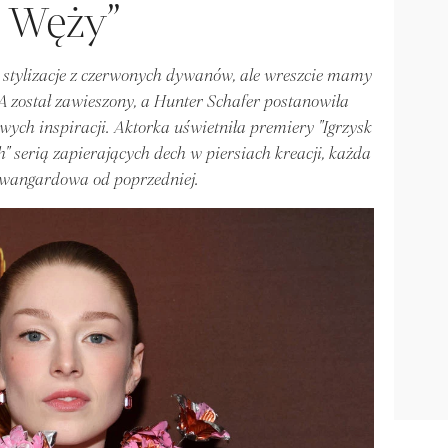
Węży”
 stylizacje z czerwonych dywanów, ale wreszcie mamy
 został zawieszony, a Hunter Schafer postanowiła
ch inspiracji. Aktorka uświetniła premiery "Igrzysk
h" serią zapierających dech w piersiach kreacji, każda
awangardowa od poprzedniej.