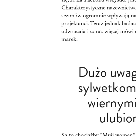
Charakterystyczne nazewnictwo, 
sezonów ogromnie wpływają na t
projektanci. Teraz jednak badac
odwracają i coraz więcej mówi s
marek.
Dużo uwagi
sylwetkom 
wiernymi
ulubio
Są to chociażby "Muji women", 