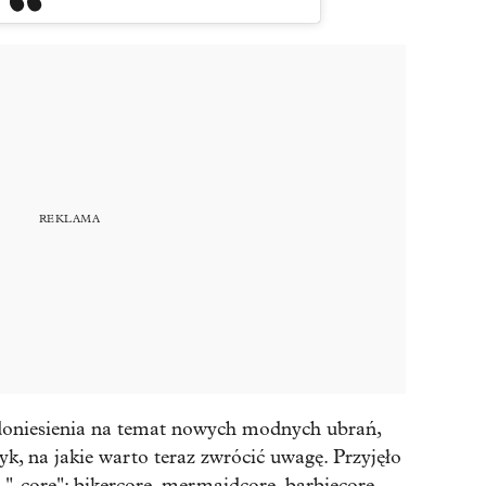
 doniesienia na temat nowych modnych ubrań,
k, na jakie warto teraz zwrócić uwagę. Przyjęło
t "-core": bikercore, mermaidcore, barbiecore.