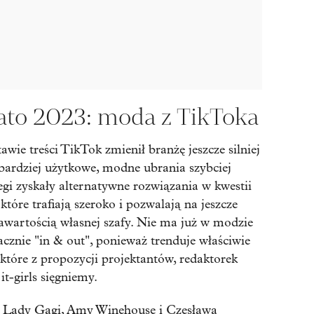
ato 2023: moda z TikToka
wie treści TikTok zmienił branżę jeszcze silniej
 bardziej użytkowe, modne ubrania szybciej
iegi zyskały alternatywne rozwiązania w kwestii
 które trafiają szeroko i pozwalają na jeszcze
awartością własnej szafy. Nie ma już w modzie
acznie "in & out", ponieważ trenduje właściwie
o które z propozycji projektantów, redaktorek
it-girls sięgniemy.
ki Lady Gagi, Amy Winehouse i Czesława