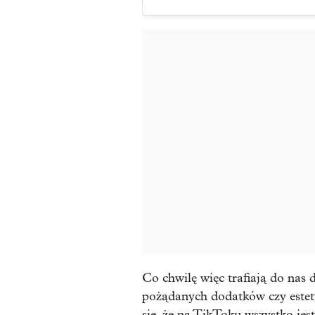
Co chwilę więc trafiają do nas
pożądanych dodatków czy estety
się, że na TikToku wszystko jes