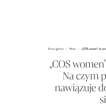
„COS women” to nowy h
Strona główna
Moda
„COS women” 
Na czym po
nawiązuje d
s