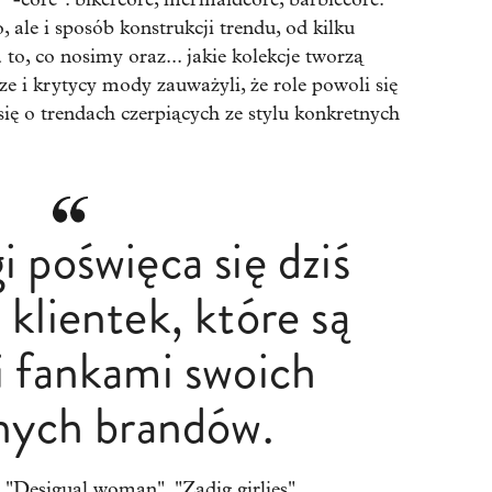
ale i sposób konstrukcji trendu, od kilku
o, co nosimy oraz... jakie kolekcje tworzą
ze i krytycy mody zauważyli, że role powoli się
ię o trendach czerpiących ze stylu konkretnych
 poświęca się dziś
klientek, które są
 fankami swoich
nych brandów.
"Desigual woman", "Zadig girlies",