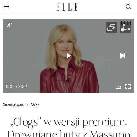
0:00 / 8:22
Strona główna
Moda
„Clogs” w wersji premium.
Drewniane buty z Massimo