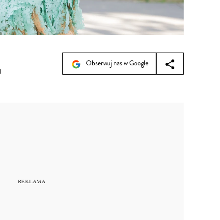
Obserwuj nas w Google
0