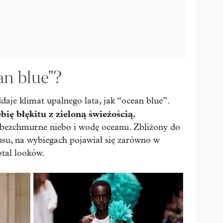
an blue"?
aje klimat upalnego lata, jak “ocean blue”.
bię błękitu z zieloną świeżością
,
bezchmurne niebo i wodę oceanu. Zbliżony do
su, na wybiegach pojawiał się zarówno w
otal looków.