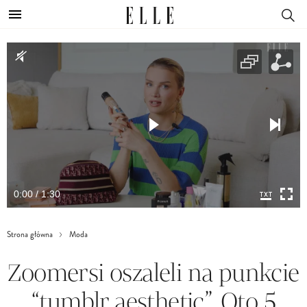
0:00 / 1:30
Strona główna
Moda
Zoomersi oszaleli na punkcie
“tumblr aesthetic”. Oto 5