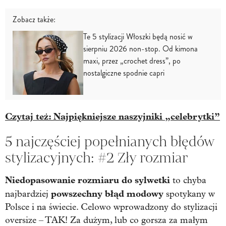
Zobacz także:
Te 5 stylizacji Włoszki będą nosić w
sierpniu 2026 non-stop. Od kimona
maxi, przez „crochet dress”, po
nostalgiczne spodnie capri
Czytaj też: Najpiękniejsze naszyjniki „celebrytki”
5 najczęściej popełnianych błędów
stylizacyjnych: #2 Zły rozmiar
Niedopasowanie rozmiaru do sylwetki
to chyba
powszechny błąd modowy
najbardziej
spotykany w
Polsce i na świecie. Celowo wprowadzony do stylizacji
oversize – TAK! Za dużym, lub co gorsza za małym