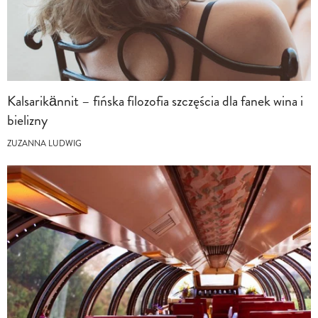
Kalsarikännit – fińska filozofia szczęścia dla fanek wina i
bielizny
ZUZANNA LUDWIG