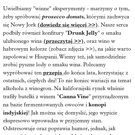
Uwielbiamy "winne" eksperymenty - marzymy o tym,
prosecco donut
s
żeby spróbować
, którymi zachwyca
(dowiedz się więcej >>)
się Nowy Jork
. Nasze serca
Drunk Jelly
podbiły również konfitury "
" o smaku
(przeczytaj >>)
ulubionego wina
, oraz wino w
habrowym kolorze
(zobacz zdjęcia >>)
, na jakie warto
zapolować w Hiszpanii. Wiemy też, jak samodzielnie
zrobić pyszne lody o smaku wina. Polecamy
przepis
wypróbować ten
do końca lata, korzystając z
ostatnich, ciepłych dni! To nie koniec wariacji na temat
alkoholu z winogron. Na kalifornijski rynek właśnie
Canna Vine
trafiły butelki z winem "
" przyrządzonym
konopi
na bazie fermentowanych owoców i
indyjskiej
! Jak można się domyslić, jego wypicie
ekspresowo wprowadza w przyjemny stan.
Odstresowuje oraz poprawia humor, jednak, jak