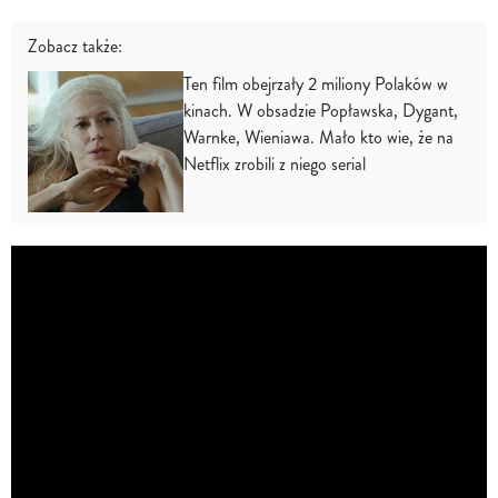
Zobacz także:
Ten film obejrzały 2 miliony Polaków w
kinach. W obsadzie Popławska, Dygant,
Warnke, Wieniawa. Mało kto wie, że na
Netflix zrobili z niego serial