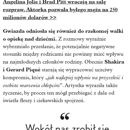
Angelina Jolie i Brad Pitt wracają na salę
rozpraw. Aktorka pozwała byłego męża na 250
milionów dolarów >>
Gwiazda odniosła się również do rzekomej walki
o opiekę nad dziećmi.
Z rozmowy wyraźnie
wybrzmiało przesłanie, że potencjalnie negatywne
stosunki między rodzicami nie powinny mieć wpływu
Shakira
na najmłodszych członków rodziny. Obecnie
i Gerard Piqué
starają się wypracować uczciwy
jak najlepiej wpłynie na przyszłość i
kompromis, który „
osobiste marzenia chłopców
”. Artystka wyraziła także
życzenie, by proces ten mógł przebiegać z dala od
światła fleszy i ciekawskich spojrzeń.
„Wokół nas zrobił się