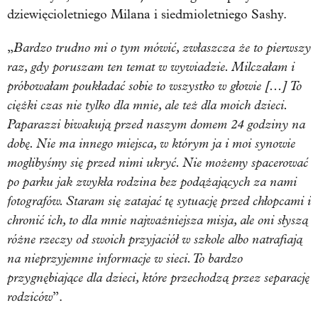
dziewięcioletniego Milana i siedmioletniego Sashy.
Bardzo trudno mi o tym mówić, zwłaszcza że to pierwszy
„
raz, gdy poruszam ten temat w wywiadzie. Milczałam i
próbowałam poukładać sobie to wszystko w głowie [...] To
ciężki czas nie tylko dla mnie, ale też dla moich dzieci.
Paparazzi biwakują przed naszym domem 24 godziny na
dobę. Nie ma innego miejsca, w którym ja i moi synowie
moglibyśmy się przed nimi ukryć. Nie możemy spacerować
po parku jak zwykła rodzina bez podążających za nami
fotografów. Staram się zatajać tę sytuację przed chłopcami i
chronić ich, to dla mnie najważniejsza misja, ale oni słyszą
różne rzeczy od swoich przyjaciół w szkole albo natrafiają
na nieprzyjemne informacje w sieci. To bardzo
przygnębiające dla dzieci, które przechodzą przez separację
rodziców
”.