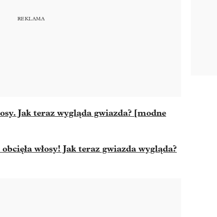
osy. Jak teraz wygląda gwiazda? [modne
obcięła włosy! Jak teraz gwiazda wygląda?