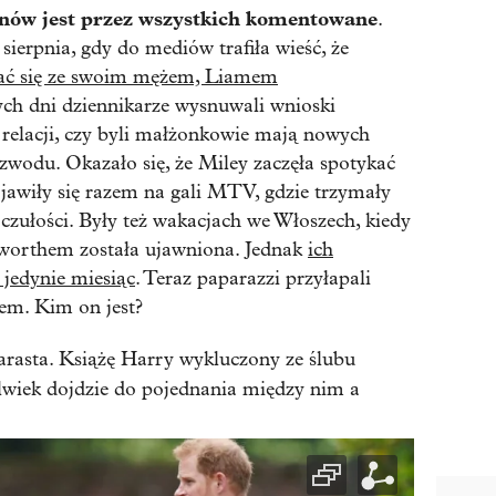
znów jest przez wszystkich komentowane
.
sierpnia, gdy do mediów trafiła wieść, że
ać się ze swoim mężem, Liamem
ych dni dziennikarze wysnuwali wnioski
 relacji, czy byli małżonkowie mają nowych
zwodu. Okazało się, że Miley zaczęła spotykać
ojawiły się razem na gali MTV, gdzie trzymały
ie czułości. Były też wakacjach we Włoszech, kiedy
worthem została ujawniona. Jednak
ich
 jedynie miesiąc
. Teraz paparazzi przyłapali
em. Kim on jest?
arasta. Książę Harry wykluczony ze ślubu
olwiek dojdzie do pojednania między nim a