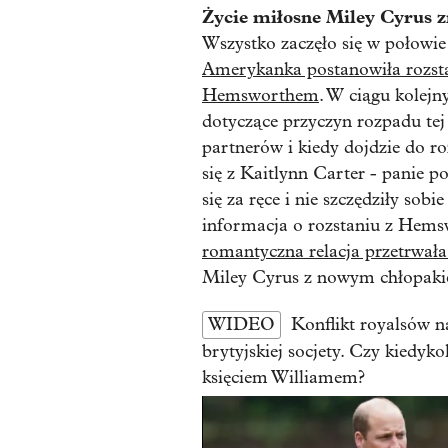
Życie miłosne Miley Cyrus 
Wszystko zaczęło się w połowie 
Amerykanka postanowiła rozst
Hemsworthem
. W ciągu kolejn
dotyczące przyczyn rozpadu tej
partnerów i kiedy dojdzie do ro
się z Kaitlynn Carter - panie p
się za ręce i nie szczędziły sob
informacja o rozstaniu z Hems
romantyczna relacja przetrwała
Miley Cyrus z nowym chłopaki
WIDEO
Konflikt royalsów n
brytyjskiej socjety. Czy kiedyk
księciem Williamem?