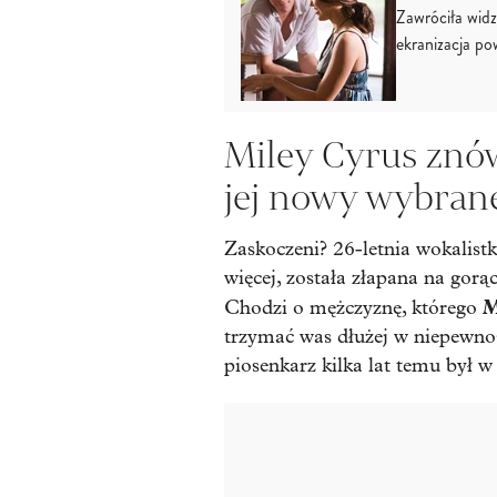
Zawróciła wid
ekranizacja po
Miley Cyrus znów
jej nowy wybran
Zaskoczeni? 26-letnia wokalist
więcej, została złapana na gor
M
Chodzi o mężczyznę, którego
trzymać was dłużej w niepewnoś
piosenkarz kilka lat temu był w