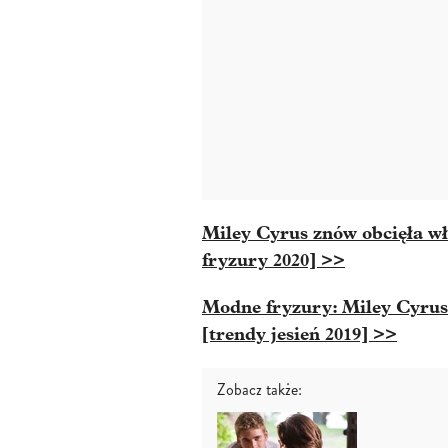
Miley Cyrus znów obcięła wł
fryzury 2020] >>
Modne fryzury: Miley Cyrus 
[trendy jesień 2019] >>
Zobacz także: