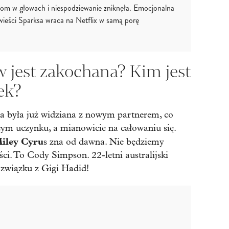
zom w głowach i niespodziewanie zniknęła. Emocjonalna
wieści Sparksa wraca na Netflix w samą porę
 jest zakochana? Kim jest
ek?
ka była już widziana z nowym partnerem, co
ącym uczynku, a mianowicie na całowaniu się.
iley Cyru
s zna od dawna. Nie będziemy
ci. To Cody Simpson. 22-letni australijski
 związku z Gigi Hadid!