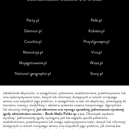
Party.pl
Polki.pl
Glamour.pl
Kobieta.pl
Cocolita.pl
Przyslijprzepis.pl
Mamotoja.pl
Viva.pl
Mojegotowanie.pl
Wizaz.pl
National-geographic.pl
Story.pl
Jakiekolwiek aktywności, w szczególności: pobieranie, zwielokrotnianie, przechowywanie, lub
inne wykorzystywanie treści, danych lub informacji dostępnych w ramach niniejszego
serwisu oraz wszystkich jego podstron, w szczególności w celu ich eksploracji, zmierzającej do
tworzenia, rozwoju, modyfikacji i szkolenia systemów uczenia maszynowego, algorytmów
jest zabronione oraz wymaga uprzedniej, jednoznacznie wyrażonej
lub sztucznej inteligencji
zgody administratora serwisu – Burda Media Polska sp. z o.o.
Obowiązek uzyskania
wyraźnej i jednoznacznej zgody wymagany jest bez względu sposób pobierania,
zwielokrotniania, przechowywania lub innego wykorzystywania treści, danych lub informacji
dostępnych w ramach niniejszego serwisu oraz wszystkich jego podstron, jak również bez