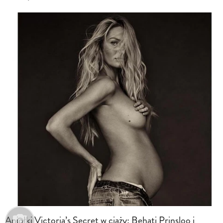
Aniołki Victoria’s Secret w ciąży: Behati Prinsloo i