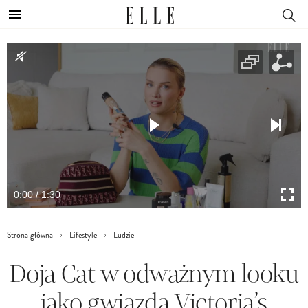
0:00 / 1:30
Strona główna
Lifestyle
Ludzie
Doja Cat w odważnym looku
jako gwiazda Victoria’s