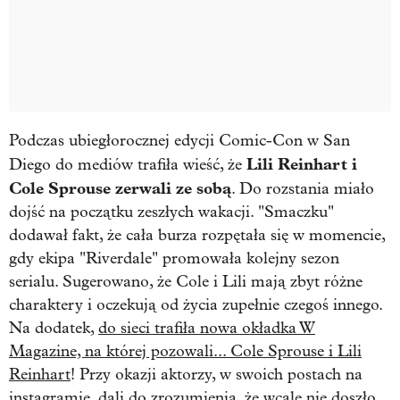
Podczas ubiegłorocznej edycji Comic-Con w San
Lili Reinhart i
Diego do mediów trafiła wieść, że
Cole Sprouse zerwali ze sobą
. Do rozstania miało
dojść na początku zeszłych wakacji. "Smaczku"
dodawał fakt, że cała burza rozpętała się w momencie,
gdy ekipa "Riverdale" promowała kolejny sezon
serialu. Sugerowano, że Cole i Lili mają zbyt różne
charaktery i oczekują od życia zupełnie czegoś innego.
Na dodatek,
do sieci trafiła nowa okładka W
Magazine, na której pozowali... Cole Sprouse i Lili
Reinhart
! Przy okazji aktorzy, w swoich postach na
instagramie, dali do zrozumienia, że wcale nie doszło