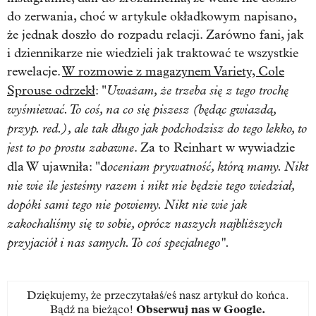
do zerwania, choć w artykule okładkowym napisano,
że jednak doszło do rozpadu relacji. Zarówno fani, jak
i dziennikarze nie wiedzieli jak traktować te wszystkie
rewelacje.
W rozmowie z magazynem Variety, Cole
Uważam, że trzeba się z tego trochę
Sprouse odrzekł
: "
wyśmiewać. To coś, na co się piszesz (będąc gwiazdą,
przyp. red.), ale tak długo jak podchodzisz do tego lekko, to
jest to po prostu zabawne
. Za to Reinhart w wywiadzie
oceniam prywatność, którą mamy. Nikt
dla W ujawniła: "d
nie wie ile jesteśmy razem i nikt nie będzie tego wiedział,
dopóki sami tego nie powiemy. Nikt nie wie jak
zakochaliśmy się w sobie, oprócz naszych najbliższych
przyjaciół i nas samych. To coś specjalnego".
Dziękujemy, że przeczytałaś/eś nasz artykuł do końca.
Bądź na bieżąco!
Obserwuj nas w Google
.