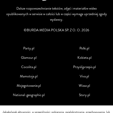
Dalsze rozpowszechnianie tekstów, zdjęć i materiałów wideo
opublikowanych w serwisie w całości lub w części wymaga uprzedniej zgody
wydawcy.
©BURDA MEDIA POLSKA SP. Z O. O. 2026
Party.pl
Polki.pl
Glamour.pl
Kobieta.pl
Cocolita.pl
Przyslijprzepis.pl
Mamotoja.pl
Viva.pl
Mojegotowanie.pl
Wizaz.pl
National-geographic.pl
Story.pl
Jakiekolwiek aktywności, w szczególności: pobieranie, zwielokrotnianie, przechowywanie, lub