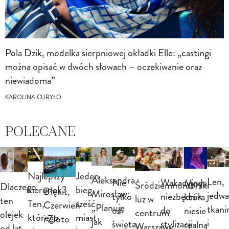
Pola Dzik, modelka sierpniowej okładki Elle: „castingi
można opisać w dwóch słowach – oczekiwanie oraz
niewiadoma”
KAROLINA CURYŁO
POLECANE
Najlepszy
Jeden
Aleksandra
Len,
Nie
Wakacyjny
Moda,
Śródziemnomorski
Dlaczego
kierunek?
bieg,
Błękit,
Mirosław:
jedwa
tylko
niezbędnik
która
luz w
ten
Ten,
sześć
Czerwień
„Planuję
tkani
od
do
niesie
centrum
olejek
którego
miast
i Złoto
jak
i
święta.
stylizacji
realną
Warszawy.
od lat