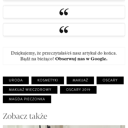
Dziękujemy, że przeczytałaś/eś nasz artykuł do końca.
Bądź na bieżąco!
Obserwuj nas w Google
.
URODA
KOSMETYKI
MAKIJAŻ
OSCARY
MAKIJAŻ WIECZOROWY
OSCARY 2019
MAGDA PIECZONKA
Zobacz także