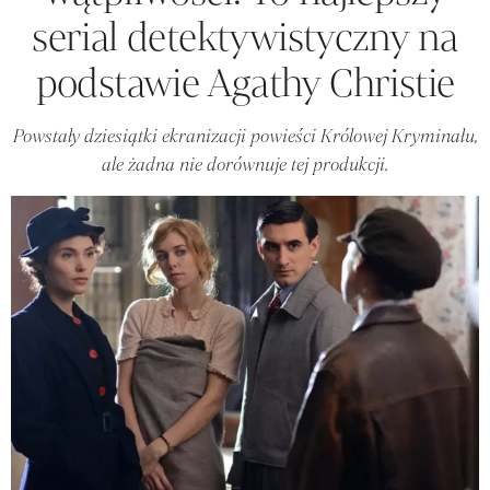
serial detektywistyczny na
podstawie Agathy Christie
Powstały dziesiątki ekranizacji powieści Królowej Kryminału,
ale żadna nie dorównuje tej produkcji.