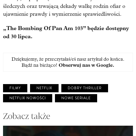
śledczych oraz trwającą dekady walkę rodzin ofiar o
ujawnienie prawdy i wymierzenie sprawiedliwości.
„The Bombing Of Pan Am 103” będzie dostępny
od 30 lipca.
Dziękujemy, że przeczytałaś/eś nasz artykuł do końca.
Bądź na bieżąco!
Obserwuj nas w Google
.
FILMY
NETFLIX
DOBRY THRILLER
NETFLIX NOWOŚCI
NOWE SERIALE
Zobacz także