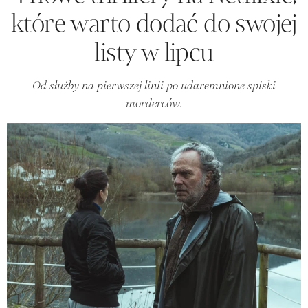
które warto dodać do swojej
listy w lipcu
Od służby na pierwszej linii po udaremnione spiski
morderców.