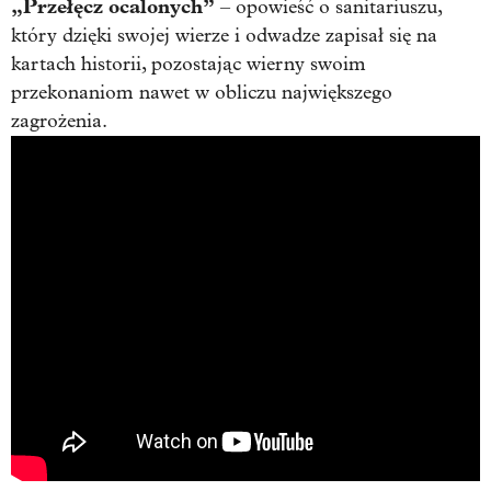
„Przełęcz ocalonych”
– opowieść o sanitariuszu,
który dzięki swojej wierze i odwadze zapisał się na
kartach historii, pozostając wierny swoim
przekonaniom nawet w obliczu największego
zagrożenia.