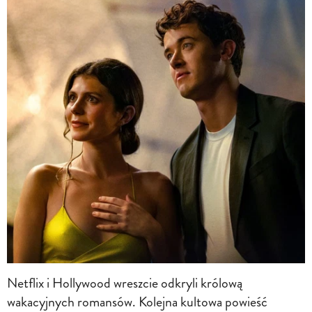
Netflix i Hollywood wreszcie odkryli królową
wakacyjnych romansów. Kolejna kultowa powieść