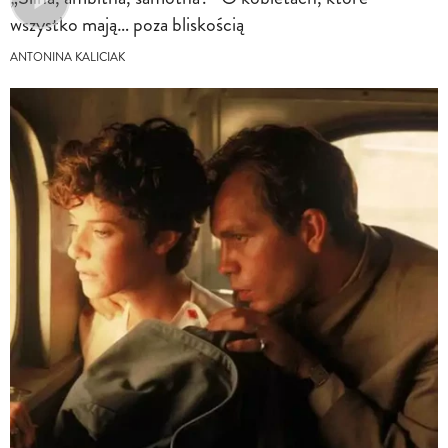
wszystko mają… poza bliskością
ANTONINA KALICIAK