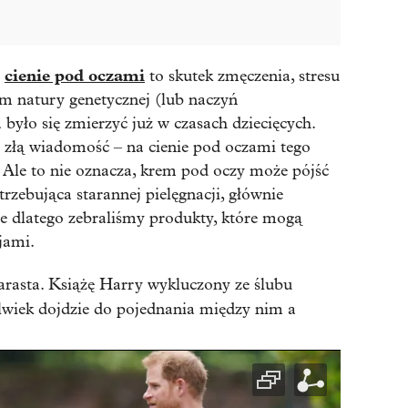
cienie pod oczami
to skutek zmęczenia, stresu
em natury genetycznej (lub naczyń
było się zmierzyć już w czasach dziecięcych.
y złą wiadomość – na cienie pod oczami tego
. Ale to nie oznacza, krem pod oczy może pójść
rzebująca starannej pielęgnacji, głównie
ie dlatego zebraliśmy produkty, które mogą
jami.
arasta. Książę Harry wykluczony ze ślubu
olwiek dojdzie do pojednania między nim a