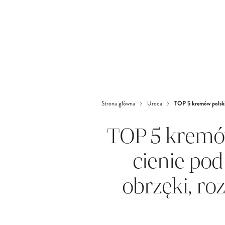
TOP 5 kremów polskich
Strona główna
Uroda
TOP 5 kremó
cienie pod
obrzęki, roz