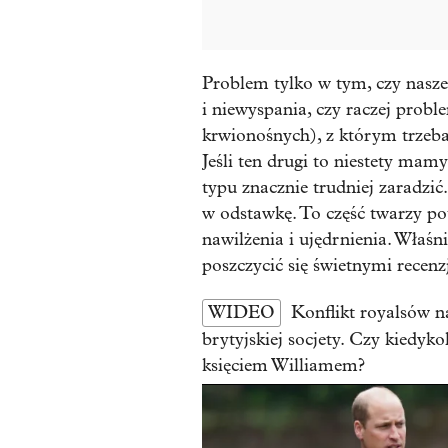
Problem tylko w tym, czy nasze
i niewyspania, czy raczej probl
krwionośnych), z którym trzeba 
Jeśli ten drugi to niestety mam
typu znacznie trudniej zaradzić
w odstawkę. To część twarzy pot
nawilżenia i ujędrnienia. Właśn
poszczycić się świetnymi recenz
WIDEO
Konflikt royalsów n
brytyjskiej socjety. Czy kiedyk
księciem Williamem?