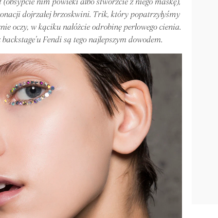
 (obsypcie nim powieki albo stwórzcie z niego maskę),
acji dojrzałej brzoskwini. Trik, który popatrzyłyśmy
ie oczy, w kąciku nałóżcie odrobinę perłowego cienia.
z backstage'u Fendi są tego najlepszym dowodem.