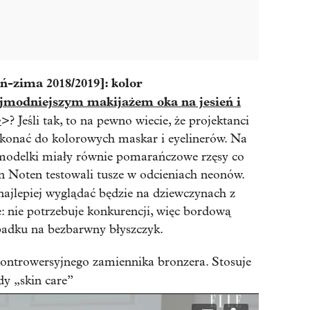
ń-zima 2018/2019]: kolor
jmodniejszym makijażem oka na jesień i
>
>? Jeśli tak, to na pewno wiecie, że projektanci
ekonać do kolorowych maskar i eyelinerów. Na
modelki miały równie pomarańczowe rzęsy co
an Noten testowali tusze w odcieniach neonów.
ajlepiej wyglądać będzie na dziewczynach z
e: nie potrzebuje konkurencji, więc bordową
adku na bezbarwny błyszczyk.
ontrowersyjnego zamiennika bronzera. Stosuje
dy „skin care”