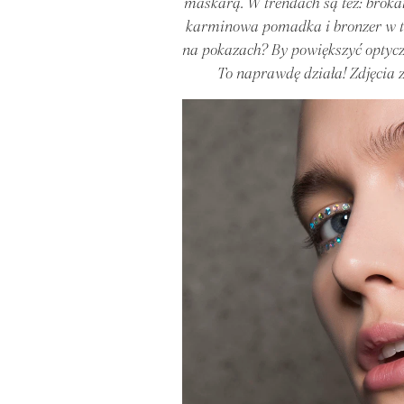
maskarą. W trendach są też: brokat
karminowa pomadka i bronzer w ton
na pokazach? By powiększyć optyczn
To naprawdę działa! Zdjęcia 