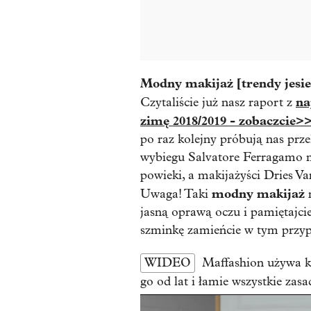
Modny makijaż [trendy jesie
na
Czytaliście już nasz raport z
zimę 2018/2019 - zobaczcie>
po raz kolejny próbują nas prz
wybiegu Salvatore Ferragamo 
powieki, a makijażyści Dries V
modny makijaż
Uwaga! Taki
n
jasną oprawą oczu i pamiętajci
szminkę zamieńcie w tym przyp
WIDEO
Maffashion używa k
go od lat i łamie wszystkie zasa