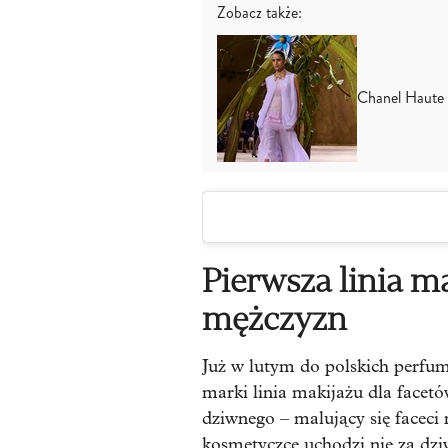
Zobacz także:
Chanel Haute 
Pierwsza linia m
mężczyzn
Już w lutym do polskich perfume
marki linia makijażu dla facet
dziwnego – malujący się faceci
kosmetyczce uchodzi nie za dzi