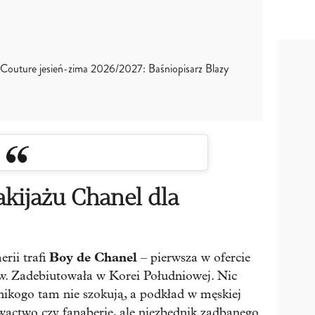
Couture jesień-zima 2026/2027: Baśniopisarz Blazy
akijażu Chanel dla
Boy de Chanel
rii trafi
– pierwsza w ofercie
ów. Zadebiutowała w Korei Południowej. Nic
 nikogo tam nie szokują, a podkład w męskiej
wactwo czy fanaberię, ale niezbędnik zadbanego