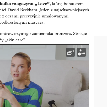
ładka magazynu „Love”
, której bohaterem
ości David Beckham. Jeden z najseksowniejszych
je z oczami precyzyjnie umalowanymi
 podkreślonymi mascarą.
ontrowersyjnego zamiennika bronzera. Stosuje
dy „skin care”