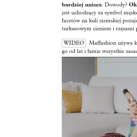
bardziej unisex
Ok
. Dowody?
jest uchodzący za symbol męsk
facetów na kuli ziemskiej pozu
turkusowym cieniem i rzęsami
WIDEO
Maffashion używa k
go od lat i łamie wszystkie zasa