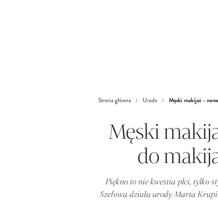
Męski makijaż – nowe
Strona główna
Uroda
Męski makij
do makij
Piękno to nie kwestia płci, tylko s
Szefowa działu urody Marta Krupiń