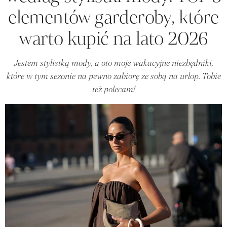
elementów garderoby, które
warto kupić na lato 2026
Jestem stylistką mody, a oto moje wakacyjne niezbędniki,
które w tym sezonie na pewno zabiorę ze sobą na urlop. Tobie
też polecam!