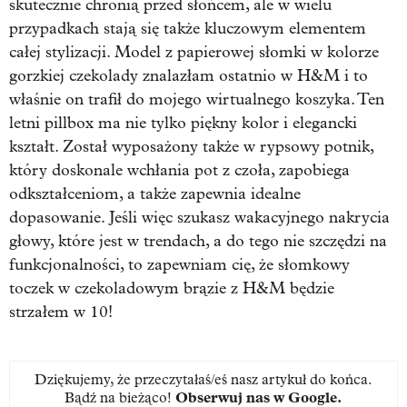
skutecznie chronią przed słońcem, ale w wielu
przypadkach stają się także kluczowym elementem
całej stylizacji. Model z papierowej słomki w kolorze
gorzkiej czekolady znalazłam ostatnio w H&M i to
właśnie on trafił do mojego wirtualnego koszyka. Ten
letni pillbox ma nie tylko piękny kolor i elegancki
kształt. Został wyposażony także w rypsowy potnik,
który doskonale wchłania pot z czoła, zapobiega
odkształceniom, a także zapewnia idealne
dopasowanie. Jeśli więc szukasz wakacyjnego nakrycia
głowy, które jest w trendach, a do tego nie szczędzi na
funkcjonalności, to zapewniam cię, że słomkowy
toczek w czekoladowym brązie z H&M będzie
strzałem w 10!
Dziękujemy, że przeczytałaś/eś nasz artykuł do końca.
Bądź na bieżąco!
Obserwuj nas w Google
.