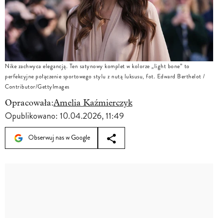
Nike zachwyca elegancją. Ten satynowy komplet w kolorze „light bone” to
perfekcyjne połączenie sportowego stylu z nutą luksusu, fot. Edward Berthelot /
Contributor/GettyImages
Opracowała:
Amelia Kaźmierczyk
Opublikowano:
10.04.2026, 11:49
Obserwuj nas w Google