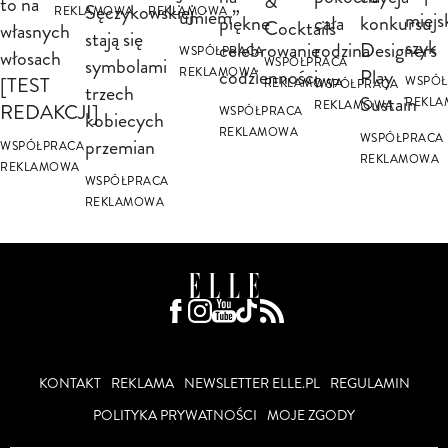
&
to na
Sęczykowskiej
REKLAMOWA
REKLAMOWA
umiem”
miejs
piękne
cała
konkursu
Cocktails
własnych
stają się
szyk
celebrowanie
rodzina
Designers
WSPÓŁPRACA
włosach
symbolami
WSPÓŁPRACA
codzienności
Play
REKLAMOWA
[TEST
WSPÓŁ
REKLAMOWA
WSPÓŁPRACA
trzech
Sustain
REKL
REKLAMOWA
REDAKCJI]
WSPÓŁPRACA
kobiecych
REKLAMOWA
WSPÓŁPRACA
przemian
WSPÓŁPRACA
REKLAMOWA
REKLAMOWA
WSPÓŁPRACA
REKLAMOWA
KONTAKT
REKLAMA
NEWSLETTER ELLE.PL
REGULAMIN
POLITYKA PRYWATNOŚCI
MOJE ZGODY