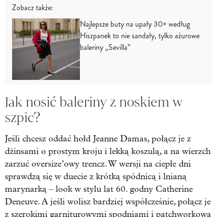
Zobacz także:
Najlepsze buty na upały 30+ według
Hiszpanek to nie sandały, tylko ażurowe
baleriny „Sevilla”
Jak nosić baleriny z noskiem w
szpic?
Jeśli chcesz oddać hołd Jeanne Damas, połącz je z
dżinsami o prostym kroju i lekką koszulą, a na wierzch
zarzuć oversize’owy trencz. W wersji na ciepłe dni
sprawdzą się w duecie z krótką spódnicą i lnianą
marynarką – look w stylu lat 60. godny Catherine
Deneuve. A jeśli wolisz bardziej współcześnie, połącz je
z szerokimi garniturowymi spodniami i patchworkową