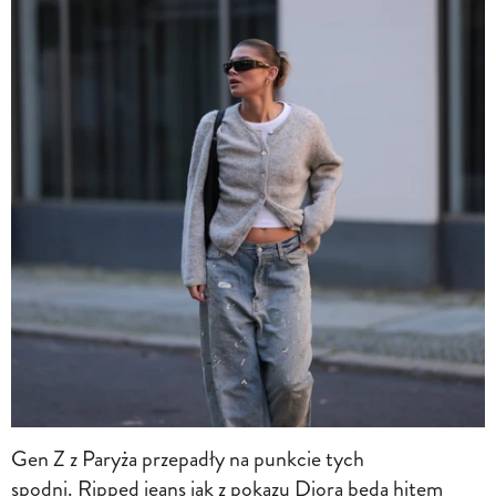
Gen Z z Paryża przepadły na punkcie tych
spodni. Ripped jeans jak z pokazu Diora będą hitem