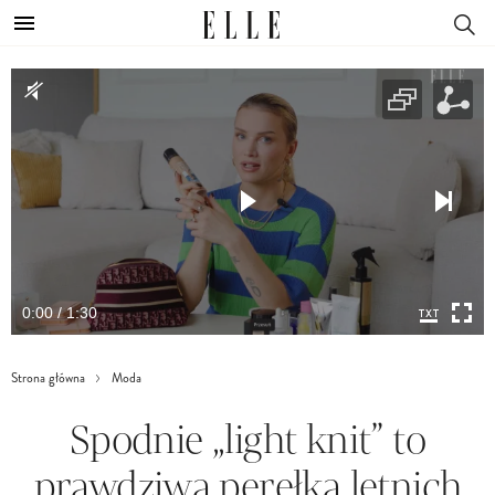
0:00 / 1:30
Strona główna
Moda
Spodnie „light knit” to
prawdziwa perełka letnich