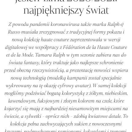
najpiękniejszy świat
Z powodu pandemii koronawirusa także marka Ralph &
Russo musiała zrezygnować z tradycyjnej formy pokazu i
nową kolekcję haute couture zaprezentowała w wersji
digitalowej we współpracy z Fédération de la Haute Couture
et de la Mode. Tamara Ralph w tym sezonie zabiera nas do
świata fantasy, który traktuje jako najlepsze schronienie
przed obecną rzeczywistością, a prezentację nowości wspiera
nową technologią (modelką kampanii został specjalnie
wykreowany na tę okazję cyfrowy avatar). W samej kolekcji
mogliśmy podziwiać bogatą kolorystykę z żółtym, niebieskim,
lawendowym, fuksjowym i złotym kolorem na czele, które
kojarzyć się mają z najbardziej niesamowitym miejscami na
świecie, a sylwetki - oprócz nich - zdobią kwiatowe detale. To
kolekcja pełna zachwycających sukien z nowoczesnymi
kryzami, nadmuchanymi ramionami, kokardami i trenami,