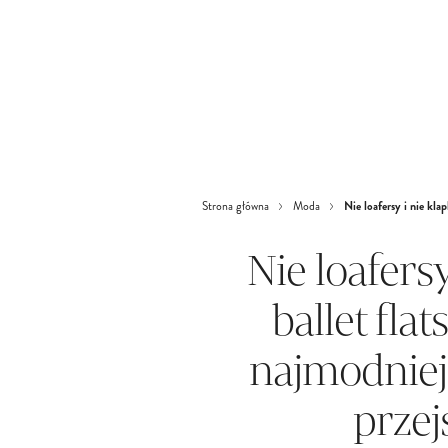
Nie loafersy i nie kla
Strona główna
Moda
Nie loafersy
ballet fla
najmodniej
przej