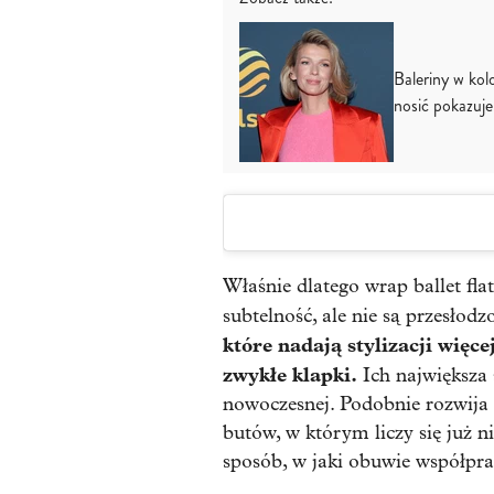
Baleriny w kol
nosić pokazu
Właśnie dlatego wrap ballet fla
subtelność, ale nie są przesłod
które nadają stylizacji więcej
zwykłe klapki.
Ich największa s
nowoczesnej. Podobnie rozwija 
butów, w którym liczy się już ni
sposób, w jaki obuwie współpra