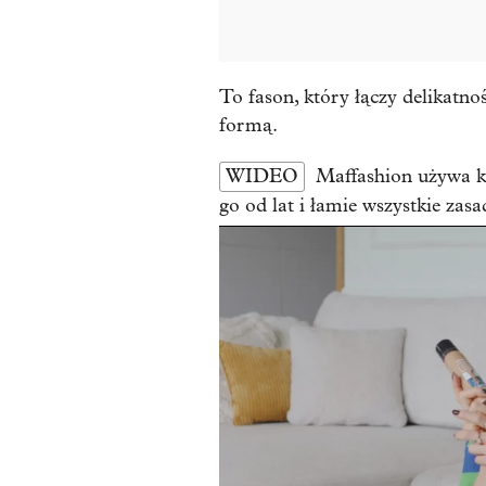
To fason, który łączy delikatn
formą.
WIDEO
Maffashion używa k
go od lat i łamie wszystkie zasa