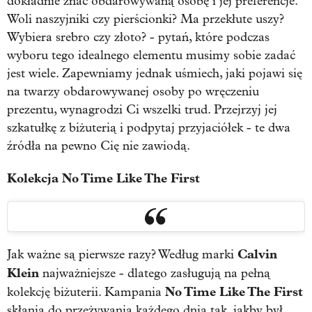
dokładnie znać obdarowywaną osobę i jej preferencje.
Woli naszyjniki czy pierścionki? Ma przekłute uszy?
Wybiera srebro czy złoto? - pytań, które podczas
wyboru tego idealnego elementu musimy sobie zadać
jest wiele. Zapewniamy jednak uśmiech, jaki pojawi się
na twarzy obdarowywanej osoby po wręczeniu
prezentu, wynagrodzi Ci wszelki trud. Przejrzyj jej
szkatułkę z biżuterią i podpytaj przyjaciółek - te dwa
źródła na pewno Cię nie zawiodą.
Kolekcja No Time Like The First
Calvin
Jak ważne są pierwsze razy? Według marki
Klein
najważniejsze - dlatego zasługują na pełną
No Time Like The First
kolekcję biżuterii. Kampania
skłania do przeżywania każdego dnia tak, jakby był