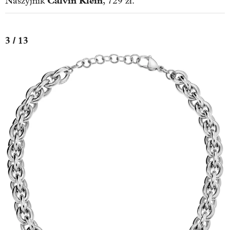
Calvin Klein
Naszyjnik
, 729 zł.
3 / 13