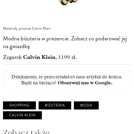
Materiały prasowe Calvin Klein
Modna biżuteria w prezencie. Zobacz co podarować jej
na gwiazdkę
Calvin Klein
Zegarek
, 1199 zł.
Dziękujemy, że przeczytałaś/eś nasz artykuł do końca.
Bądź na bieżąco!
Obserwuj nas w Google
.
SHOPPING
BIŻUTERIA
MODA
CALVIN KLEIN
Zobacz także