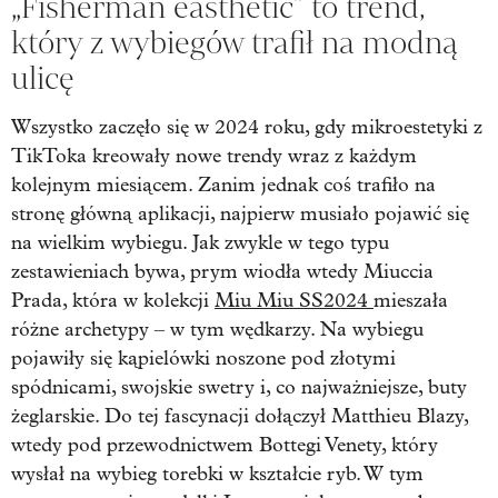
„
Fisherman
eastheti
c
”
to trend,
który z wybiegów trafił na modną
ulicę
Wszystko zaczęło się w 2024 roku, gdy mikroestetyki z
TikToka kreowały nowe trendy wraz z każdym
kolejnym miesiącem. Zanim jednak coś trafiło na
stronę główną aplikacji, najpierw musiało pojawić się
na wielkim wybiegu. Jak zwykle w tego typu
zestawieniach bywa, prym wiodła wtedy Miuccia
Prada, która w kolekcji
Miu Miu SS2024
mieszała
różne archetypy – w tym wędkarzy. Na wybiegu
pojawiły się kąpielówki noszone pod złotymi
spódnicami, swojskie swetry i, co najważniejsze, buty
żeglarskie.
Do tej fascynacji dołączył Matthieu Blazy,
wtedy pod przewodnictwem Bottegi Venety, który
wysłał na wybieg torebki w kształcie ryb. W tym