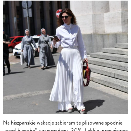
Na hiszpańskie wakacje zabieram te plisowane spodnie
„pearl blanche” z wyprzedaży -30%. Lekkie, przewiewne