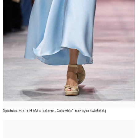
Spódnica midi z H&M w kolorze „Columbia” zachwyca świeżością