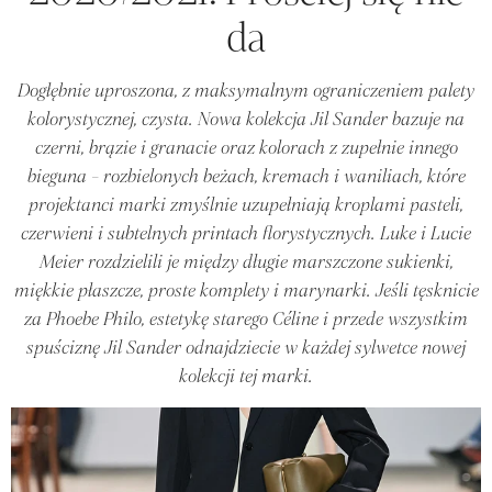
da
Dogłębnie uproszona, z maksymalnym ograniczeniem palety
kolorystycznej, czysta. Nowa kolekcja Jil Sander bazuje na
czerni, brązie i granacie oraz kolorach z zupełnie innego
bieguna - rozbielonych beżach, kremach i waniliach, które
projektanci marki zmyślnie uzupełniają kroplami pasteli,
czerwieni i subtelnych printach florystycznych. Luke i Lucie
Meier rozdzielili je między długie marszczone sukienki,
miękkie płaszcze, proste komplety i marynarki. Jeśli tęsknicie
za Phoebe Philo, estetykę starego Céline i przede wszystkim
spuściznę Jil Sander odnajdziecie w każdej sylwetce nowej
kolekcji tej marki.