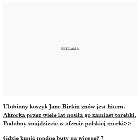
Ulubiony koszyk Jane Birkin znów jest hitem.
Aktorka przez wiele lat nosiła go zamiast torebki.
Podobny znajdziecie w ofercie polskiej marki>>
Gdzie kupić modne buty na wiosnę? 7