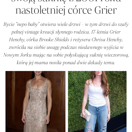
nastoletniej córce Grier
Bycie "nepo baby" otwiera wiele drzwi - w tym drzwi do szafy
pełnej vintage kreacji słynnego rodzica. 17-letnia Grier
Henchy, córka Brooke Shields i reżysera Chrisa Henchy,
zwróciła na siebie uwagę podczas niedawnego wyjścia w
Nowym Jorku mając na sobie połyskującą suknię wieczorową,
którą jej mama nosiła ponad dwie dekady temu.