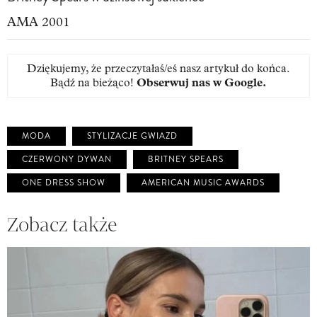
AMA 2001
Dziękujemy, że przeczytałaś/eś nasz artykuł do końca.
Bądź na bieżąco!
Obserwuj nas w Google
.
MODA
STYLIZACJE GWIAZD
CZERWONY DYWAN
BRITNEY SPEARS
ONE DRESS SHOW
AMERICAN MUSIC AWARDS
Zobacz także