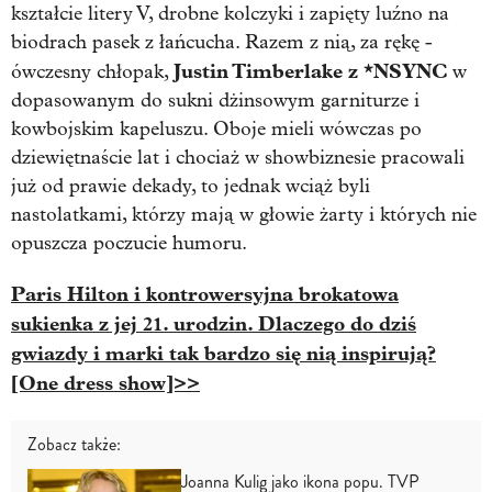
kształcie litery V, drobne kolczyki i zapięty luźno na
biodrach pasek z łańcucha. Razem z nią, za rękę -
Justin Timberlake z *NSYNC
ówczesny chłopak,
w
dopasowanym do sukni dżinsowym garniturze i
kowbojskim kapeluszu. Oboje mieli wówczas po
dziewiętnaście lat i chociaż w showbiznesie pracowali
już od prawie dekady, to jednak wciąż byli
nastolatkami, którzy mają w głowie żarty i których nie
opuszcza poczucie humoru.
Paris Hilton i kontrowersyjna brokatowa
sukienka z jej 21. urodzin. Dlaczego do dziś
gwiazdy i marki tak bardzo się nią inspirują?
[One dress show]>>
Zobacz także:
Joanna Kulig jako ikona popu. TVP