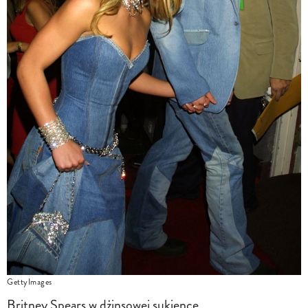
GettyImages
Britney Spears w dżinsowej sukience