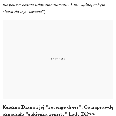
na pewno będzie udokumentowane. I nie sądzę, żebym
chciał do tego wracać"
).
Księżna Diana i jej "revenge dress". Co naprawdę
oznaczała "sukienka zemsty" Lady Di?>>