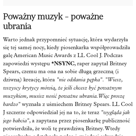
Poważny muzyk - poważne
ubrania
Warto jednak przypomnieć sytuację, która wydarzyła
się tej samej nocy, kiedy piosenkarka współprowadziła
galę American Music Awards z LL Cool J. Podczas
*NSYNC
zapowiedzi występu
, raper zapytał Britney
Spears, czemu ma ona na sobie długą grzeczną (i
"nie odsłania pępka"
"Wiesz,
dziwną) kreację, która
.
wszyscy krytycy mówią, że jeśli chcesz być poważnym
muzykiem, musisz nosić poważne ubrania. Więc proszę
bardzo"
wyznała z uśmiechem Britney Spears. LL Cool
"wygląda jak
J szczerze odpowiedział jej na to, że teraz
jego babcia"
, a zapytana przez piosenkarkę publiczność
potwierdziła, że woli tę prawdziwą Britney. Wtedy