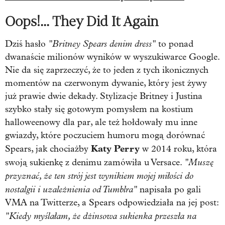
Oops!... They Did It Again
"Britney Spears denim dress"
Dziś hasło
to ponad
dwanaście milionów wyników w wyszukiwarce Google.
Nie da się zaprzeczyć, że to jeden z tych ikonicznych
momentów na czerwonym dywanie, który jest żywy
już prawie dwie dekady. Stylizacje Britney i Justina
szybko stały się gotowym pomysłem na kostium
halloweenowy dla par, ale też hołdowały mu inne
gwiazdy, które poczuciem humoru mogą dorównać
Katy Perry
Spears, jak chociażby
w 2014 roku, która
"Muszę
swoją sukienkę z denimu zamówiła u Versace.
przyznać, że ten strój jest wynikiem mojej miłości do
nostalgii i uzależnienia od Tumblra"
napisała po gali
VMA na Twitterze, a Spears odpowiedziała na jej post:
"Kiedy myślałam, że dżinsowa sukienka przeszła na