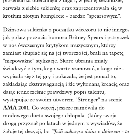
piosenkarka odetchnęła z ulgą i, w jednej sekundzie,
zerwała z siebie sukienkę oraz zaprezentowała się w
krótkim złotym komplecie - bardzo "spearsowym".
Dżinsowa sukienka z początku wieczoru to nic innego,
jak pokaz poczucia humoru Britney Spears i pstryczek
w nos ówczesnym krytykom muzycznym, którzy
zamiast skupiać się na jej twórczości, brali na tapetę
"niepoważne" stylizacje. Skoro ubrania miały
świadczyć o tym, kogo warto szanować, a kogo nie -
wypisała się z tej gry i pokazała, że jest ponad to,
zakładając ekstrawagancją i źle wykonaną kreację oraz
dając jednocześnie prawdziwy popis talentu,
występując ze swoim utworem "Stronger" na scenie
AMA 2001
. Co więcej, jeszcze namówiła do
modowego duetu swojego chłopaka (który swoją
drogą przyznał po latach w jednym z wywiadów, że
"Jeśli założysz dżins z dżinsem - to
żałuje tej decyzji, bo