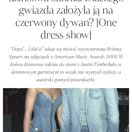
gwiazda założyła ją na
czerwony dywan? [One
dress show]
"Oops!... I did it" zdaje się mówić wyszczerzona Britney
Spears na zdjęciach z American Music Awards 2001. W
końcu dżinsowa suknia do ziemi i Justin Timberlake w
denimowym garniturze to wcale nie wymysł stylisty, a
autorski pomysł piosenkarki.