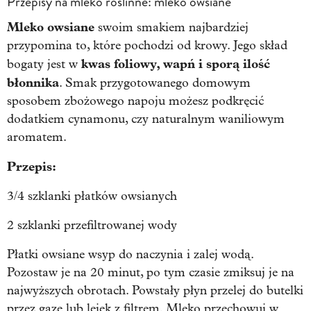
Przepisy na mleko roślinne: mleko owsiane
Mleko owsiane
swoim smakiem najbardziej
przypomina to, które pochodzi od krowy. Jego skład
kwas foliowy, wapń i sporą ilość
bogaty jest w
błonnika
. Smak przygotowanego domowym
sposobem zbożowego napoju możesz podkręcić
dodatkiem cynamonu, czy naturalnym waniliowym
aromatem.
Przepis:
3/4 szklanki płatków owsianych
2 szklanki przefiltrowanej wody
Płatki owsiane wsyp do naczynia i zalej wodą.
Pozostaw je na 20 minut, po tym czasie zmiksuj je na
najwyższych obrotach. Powstały płyn przelej do butelki
przez gazę lub lejek z filtrem. Mleko przechowuj w