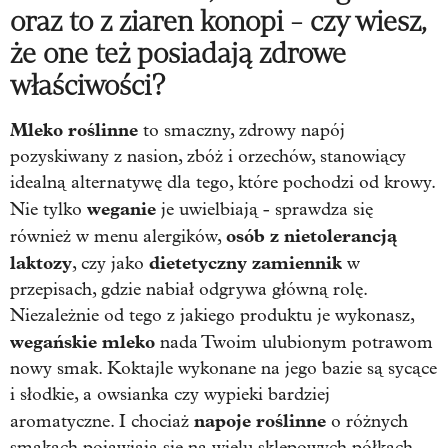
oraz to z ziaren konopi - czy wiesz,
że one też posiadają zdrowe
właściwości?
Mleko roślinne
to smaczny, zdrowy napój
pozyskiwany z nasion, zbóż i orzechów, stanowiący
idealną alternatywę dla tego, które pochodzi od krowy.
weganie
Nie tylko
je uwielbiają - sprawdza się
osób z nietolerancją
również w menu alergików,
laktozy
dietetyczny zamiennik
, czy jako
w
przepisach, gdzie nabiał odgrywa główną rolę.
Niezależnie od tego z jakiego produktu je wykonasz,
wegańskie mleko
nada Twoim ulubionym potrawom
nowy smak. Koktajle wykonane na jego bazie są sycące
i słodkie, a owsianka czy wypieki bardziej
napoje roślinne
aromatyczne. I chociaż
o różnych
smakach pojawiają się na wielu sklepowych półkach,