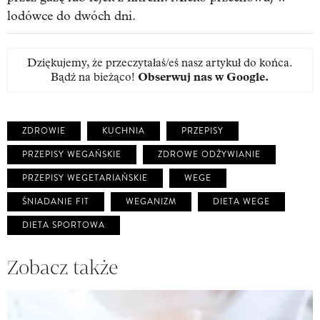
lodówce do dwóch dni.
Dziękujemy, że przeczytałaś/eś nasz artykuł do końca.
Bądź na bieżąco!
Obserwuj nas w Google
.
ZDROWIE
KUCHNIA
PRZEPISY
PRZEPISY WEGAŃSKIE
ZDROWE ODŻYWIANIE
PRZEPISY WEGETARIAŃSKIE
WEGE
ŚNIADANIE FIT
WEGANIZM
DIETA WEGE
DIETA SPORTOWA
Zobacz także