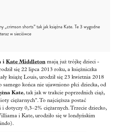
my „crimson shorts” tak jak księżna Kate. Te 3 wygodne
teraz w sieciówce
m i
Kate Middleton
mają już trójkę dzieci -
odził się 22 lipca 2013 roku, a księżniczka
ły książę Louis, urodził się 23 kwietnia 2018
o samego końca nie ujawniono płci dziecka, od
ężna Kate
, tak jak w trakcie poprzednich ciąż,
oty ciężarnych". To najcięższa postać
 i dotyczy 0,3–2% ciężarnych. Trzecie dziecko,
illiama i Kate, urodziło się w londyńskim
Lindo).