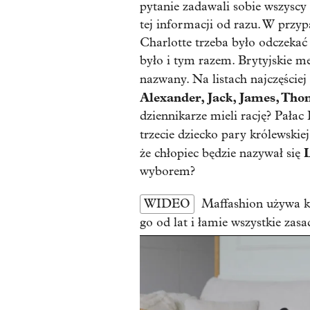
pytanie zadawali sobie wszyscy 
tej informacji od razu. W przyp
Charlotte trzeba było odczekać
było i tym razem. Brytyjskie m
nazwany. Na listach najczęściej
Alexander, Jack, James, Th
dziennikarze mieli rację? Pałac
trzecie dziecko pary królewskie
L
że chłopiec będzie nazywał się
wyborem?
WIDEO
Maffashion używa k
go od lat i łamie wszystkie zasa