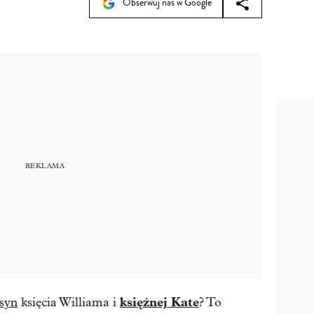
Obserwuj nas w Google
księżnej Kate
 syn
księcia Williama i
? To