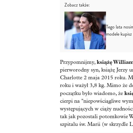
Zobacz także:
Tego lata nosi
modele kupisz 
książę Willia
Przypomnijmy,
pierworodny syn, książę Jerzy ur
Charlotte 2 maja 2015 roku. Ma
roku i ważył 3,8 kg. Mimo że d
ksi
początku było wiadomo, że
cierpi na "niepowściągliwe wymi
występujących w ciąży nudności
tak jak pozostali potomkowie W
szpitalu św. Marii (w skrzydle 