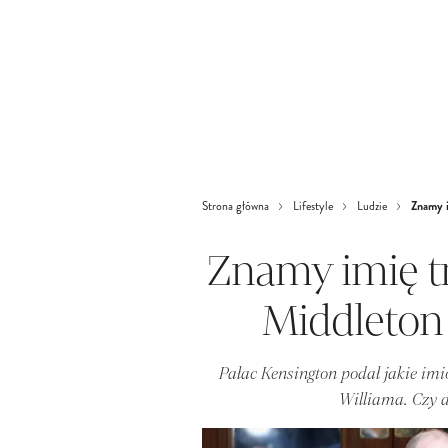
Znamy i
Strona główna
Lifestyle
Ludzie
Znamy imię tr
Middleton 
Pałac Kensington podał jakie imio
Williama. Czy d