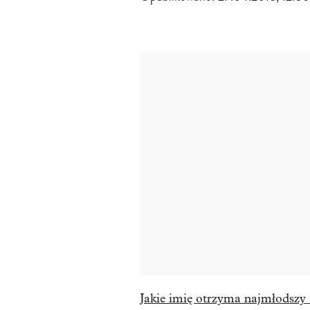
Jakie imię otrzyma najmłodszy