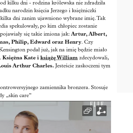
od kilku dni - rodzina królewska nie zdradziła
adku narodzin księcia Jerzego i księżniczki
 kilka dni zanim ujawniono wybrane imię. Tak
edia spekulowały, po kim chłopiec zostanie
Artur, Albert,
 pojawiały się takie imiona jak:
omas, Philip, Edward oraz Henry
. Czy
 Kensington podał już, jak na imię będzie miało
Księżna Kate i
książę William
j.
zdecydowali,
ouis Arthur Charles.
Jesteście zaskoczeni tym
ontrowersyjnego zamiennika bronzera. Stosuje
dy „skin care”