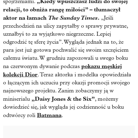
„Kiedy wpuszczasz ludzi do swojej
spojrzeniami.
relacji, to obniża rangę miłości” – tłumaczył
aktor na łamach
The Sunday Times
.
„Jeśli
przechodzień na ulicy zapytałby o sprawy prywatne,
uznałbyś to za wyjątkowo niegrzeczne. Lepiej
odgrodzić tę sferę życia”. Wygląda jednak na to, że
para jest już gotowa pochwalić się swoim szczęściem
całemu światu. W grudniu zapozowali u swego boku
pokazu męskiej
na czerwonym dywanie podczas
kolekcji Dior
. Teraz aktorka i modelka opowiedziała
o łączącym ich uczuciu przy okazji promocji swojego
najnowszego projektu. Zanim zobaczymy ją w
„Daisy Jones & the Six”
miniserialu
, możemy
dowiedzieć się, jak wygląda jej codzienność u boku
Batmana
odtwórcy roli
.