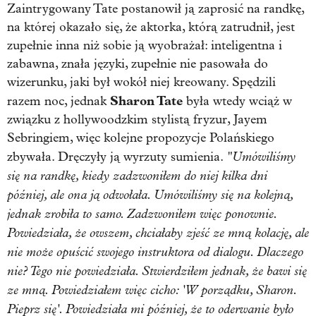
Zaintrygowany Tate postanowił ją zaprosić na randkę,
na której okazało się, że aktorka, którą zatrudnił, jest
zupełnie inna niż sobie ją wyobrażał: inteligentna i
zabawna, znała języki, zupełnie nie pasowała do
wizerunku, jaki był wokół niej kreowany. Spędzili
Sharon Tate
razem noc, jednak
była wtedy wciąż w
związku z hollywoodzkim stylistą fryzur, Jayem
Sebringiem, więc kolejne propozycje Polańskiego
"Umówiliśmy
zbywała. Dręczyły ją wyrzuty sumienia.
się na randkę, kiedy zadzwoniłem do niej kilka dni
później, ale ona ją odwołała. Umówiliśmy się na kolejną,
jednak zrobiła to samo. Zadzwoniłem więc ponownie.
Powiedziała, że owszem, chciałaby zjeść ze mną kolację, ale
nie może opuścić swojego instruktora od dialogu. Dlaczego
nie? Tego nie powiedziała. Stwierdziłem jednak, że bawi się
ze mną. Powiedziałem więc cicho: 'W porządku, Sharon.
Pieprz się'. Powiedziała mi później, że to oderwanie było