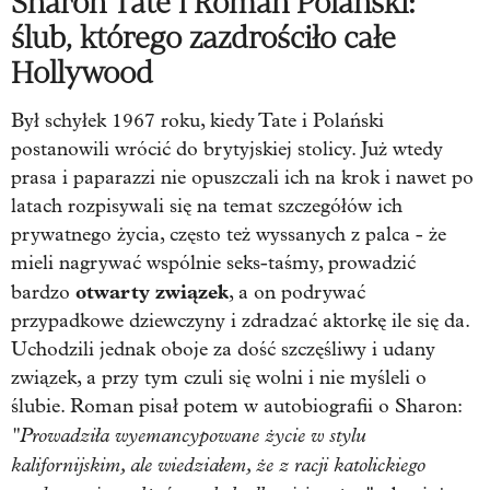
Sharon Tate i Roman Polański:
ślub, którego zazdrościło całe
Hollywood
Był schyłek 1967 roku, kiedy Tate i Polański
postanowili wrócić do brytyjskiej stolicy. Już wtedy
prasa i paparazzi nie opuszczali ich na krok i nawet po
latach rozpisywali się na temat szczegółów ich
prywatnego życia, często też wyssanych z palca - że
mieli nagrywać wspólnie seks-taśmy, prowadzić
otwarty związek
bardzo
, a on podrywać
przypadkowe dziewczyny i zdradzać aktorkę ile się da.
Uchodzili jednak oboje za dość szczęśliwy i udany
związek, a przy tym czuli się wolni i nie myśleli o
ślubie. Roman pisał potem w autobiografii o Sharon:
"Prowadziła wyemancypowane życie w stylu
kalifornijskim, ale wiedziałem, że z racji katolickiego