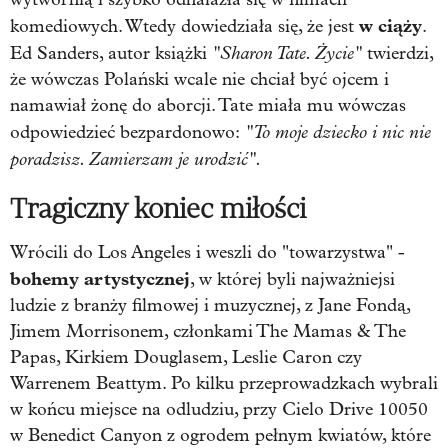
w ciąży
komediowych. Wtedy dowiedziała się, że jest
.
"Sharon Tate. Życie"
Ed Sanders, autor książki
twierdzi,
że wówczas Polański wcale nie chciał być ojcem i
namawiał żonę do aborcji. Tate miała mu wówczas
"To moje dziecko i nic nie
odpowiedzieć bezpardonowo:
poradzisz. Zamierzam je urodzić".
Tragiczny koniec miłości
Wrócili do Los Angeles i weszli do "towarzystwa" -
bohemy artystycznej
, w której byli najważniejsi
ludzie z branży filmowej i muzycznej, z Jane Fondą,
Jimem Morrisonem, członkami The Mamas & The
Papas, Kirkiem Douglasem, Leslie Caron czy
Warrenem Beattym. Po kilku przeprowadzkach wybrali
w końcu miejsce na odludziu, przy Cielo Drive 10050
w Benedict Canyon z ogrodem pełnym kwiatów, które