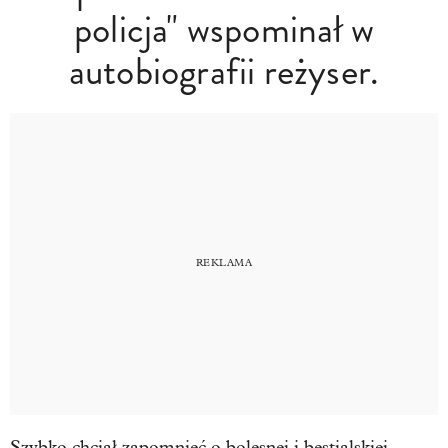
policja" wspominał w
autobiografii reżyser.
Szybko chciał zapomnieć o bolesnej i bestialskiej