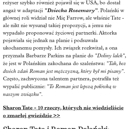
reżyser szybko również pojawił się w USA, bo dostał
"Dziecka Rosemary"
angaż w adaptacji
. Polański w
głównej roli widział nie Mię Farrow, ale właśnie Tate -
ale nikt nie wysunął takiej propozycji, a jemu nie
wypadało proponować życiowej partnerki. Aktorka
pojawiała się jednak na planie i podsuwała
ukochanemu pomysły. Ich związek rozkwitał, a ona
"Doliny lalek"
przyznała Barbarze Parkins na planie do
,
"Tak, bez
że jest w Polańskim zakochana do szaleństwa:
dwóch zdań Roman jest mężczyzną, który był mi pisany"
.
Często, zachwycona talentem partnera, potrafiła też
"To Roman jest lepszą połówką w
wypalić publicznie:
naszym związku"
.
Sharon Tate - 10 rzeczy, których nie wiedzieliście
o zmarłej gwieździe >>