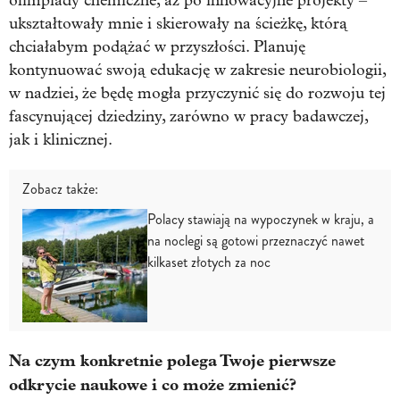
olimpiady chemiczne, aż po innowacyjne projekty –
ukształtowały mnie i skierowały na ścieżkę, którą
chciałabym podążać w przyszłości. Planuję
kontynuować swoją edukację w zakresie neurobiologii,
w nadziei, że będę mogła przyczynić się do rozwoju tej
fascynującej dziedziny, zarówno w pracy badawczej,
jak i klinicznej.
Zobacz także:
Polacy stawiają na wypoczynek w kraju, a
na noclegi są gotowi przeznaczyć nawet
kilkaset złotych za noc
Na czym konkretnie polega Twoje pierwsze
odkrycie naukowe i co może zmienić?