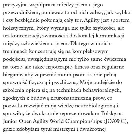
precyzyjna współpraca między psem a jego
przewodnikiem, ponieważ to od nich zależy, jak szybko
i czy bezbłędnie pokonają cały tor. Agility jest sportem
holistycznym, który wymaga nie tylko szybkości, ale
też koncentracji, zwinności i doskonałej komunikacji
między człowiekiem a psem. Dlatego w moich
treningach koncentruję się na kompleksowym
podejściu, uwzględniającym nie tylko same ćwiczenia
na torze, ale także fizjoterapię, fitness oraz regularne
bieganie, aby zapewnić moim psom i sobie pełną
sprawność fizyczną i psychiczną. Moje podejście do
szkolenia opiera się na technikach behawioralnych,
zgodnych z budową neuronatomiczną psów, co
pozwala rozwijać moją wiedzę neurobiologiczną i
sprawiło, że dwukrotnie reprezentowałam Polskę na
Junior Open Agility World Championships (JOAWC),
gdzie zdobyłam tytuł mistrzyni i dwukrotnej