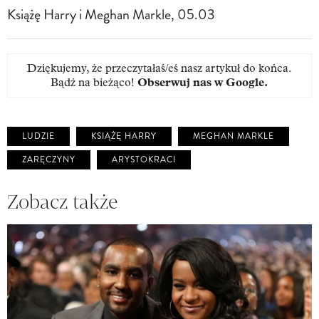
Książę Harry i Meghan Markle, 05.03
Dziękujemy, że przeczytałaś/eś nasz artykuł do końca.
Bądź na bieżąco!
Obserwuj nas w Google
.
LUDZIE
KSIĄŻĘ HARRY
MEGHAN MARKLE
ZARĘCZYNY
ARYSTOKRACI
Zobacz także