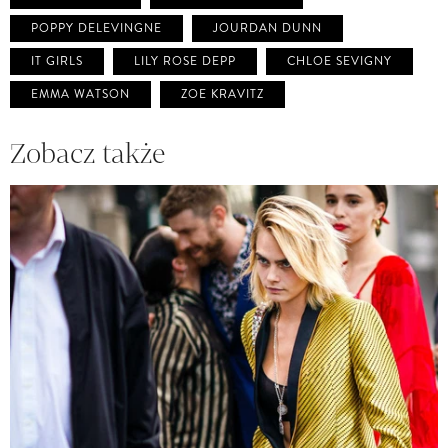
POPPY DELEVINGNE
JOURDAN DUNN
IT GIRLS
LILY ROSE DEPP
CHLOE SEVIGNY
EMMA WATSON
ZOE KRAVITZ
Zobacz także