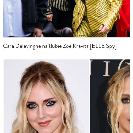
Cara Delevingne na ślubie Zoe Kravitz [ELLE Spy]