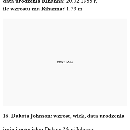
data urodzenia
Rihanna
:
20.02.1988 r.
ile wzrostu ma
Rihanna
?
1.73 m
16. Dakota Johnson: wzrost, wiek, data urodzenia
imię i nazwisko:
Dakota Mayi Johnson