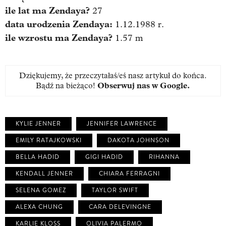
ile lat ma Zendaya?
27
data urodzenia
Zendaya
:
1.12.1988 r.
ile wzrostu ma
Zendaya
?
1.57 m
Dziękujemy, że przeczytałaś/eś nasz artykuł do końca.
Bądź na bieżąco!
Obserwuj nas w Google
.
KYLIE JENNER
JENNIFER LAWRENCE
EMILY RATAJKOWSKI
DAKOTA JOHNSON
BELLA HADID
GIGI HADID
RIHANNA
KENDALL JENNER
CHIARA FERRAGNI
SELENA GOMEZ
TAYLOR SWIFT
ALEXA CHUNG
CARA DELEVINGNE
KARLIE KLOSS
OLIVIA PALERMO