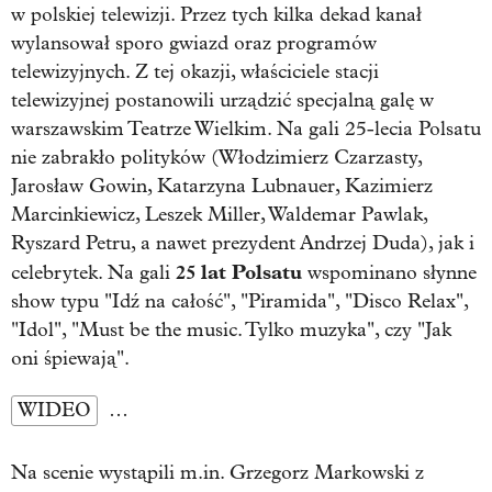
w polskiej telewizji. Przez tych kilka dekad kanał
wylansował sporo gwiazd oraz programów
telewizyjnych. Z tej okazji, właściciele stacji
telewizyjnej postanowili urządzić specjalną galę w
warszawskim Teatrze Wielkim. Na gali 25-lecia Polsatu
nie zabrakło polityków (Włodzimierz Czarzasty,
Jarosław Gowin, Katarzyna Lubnauer, Kazimierz
Marcinkiewicz, Leszek Miller, Waldemar Pawlak,
Ryszard Petru, a nawet prezydent Andrzej Duda), jak i
25 lat Polsatu
celebrytek. Na gali
wspominano słynne
show typu "Idź na całość", "Piramida", "Disco Relax",
"Idol", "Must be the music. Tylko muzyka", czy "Jak
oni śpiewają".
WIDEO
…
Na scenie wystąpili m.in. Grzegorz Markowski z