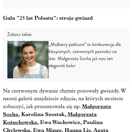
Gala "25 lat Polsatu": stroje gwiazd
Zobacz także:
„Mulberry pedicure” to konkurencja dla
klasycznych, czerwonych paznokci na
lato. Małgorzata Socha już nosi ten
elegancki kolor
Na czerwonym dywanie chętnie pozowały gwiazdy. W
naszej galerii znajdziecie zdjęcia, na których możecie
Małgorzata
zobaczyć, jak prezentowała się np.
Socha
, Karolina Szostak,
Małgorzata
Kożuchowska
, Ewa Wachowicz, Paulina
Chylewska,
Ewa Minge
,
Hanna Lis
,
Agata