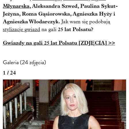
Młynarska
, Aleksandra Szwed, Paulina Sykut-
Jeżyna, Roma Gąsiorowska, Agnieszka Hyży i
Agnieszka Włodarczyk.
Jak wam się podobają
25 lat Polsatu?
stylizacje gwiazd
na gali
Gwiazdy na gali 25 lat Polsatu [ZDJĘCIA] >>
Galeria (24 zdjęcia)
1 / 24